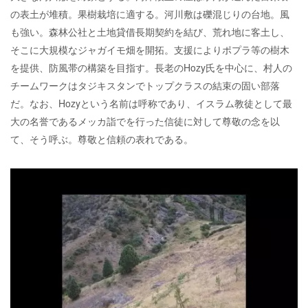
の表土が堆積。果樹栽培に適する。河川敷は礫混じりの台地。風
も強い。森林公社と土地貸借長期契約を結び、荒れ地に客土し、
そこに大規模なジャガイモ畑を開拓。支援によりポプラ等の樹木
を提供、防風帯の構築を目指す。長老のHozy氏を中心に、村人の
チームワークはタジキスタンでトップクラスの結束の固い部落
だ。なお、Hozyという名前は呼称であり、イスラム教徒として最
大の名誉であるメッカ詣でを行った信徒に対して尊敬の念を以
て、そう呼ぶ。尊敬と信頼の表れである。