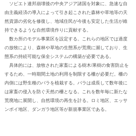
ソビエト連邦崩壊後の中央アジア諸国を対象に、急速な自
由主義経済の導入によって引き起こされた森林や草地等の天
然資源の劣化を修復し、地域住民が今後も安定した生活が維
持できるような自然環境作りに貢献する。
数カ所のモデル事業区を設定する。これらの地区では過度
の放牧により、森林や草地の生態系が荒廃に瀕しており、生
態系の持続可能な保全システムの構築が必要である。
具体的には、放牧された家畜による樹木/果樹の食害防止を
するため、一時期間土地の利用を制限する柵が必要だ。柵の
内側には野生種のバラを植栽する。バラは成長して数年後に
は家畜の侵入を防ぐ天然の柵となる。これを数年毎に新たな
荒廃地に展開し、自然環境の再生を計る。ロミ地区、エッサ
ンボイ地区、ダンガラ地区等が新規事業区である。