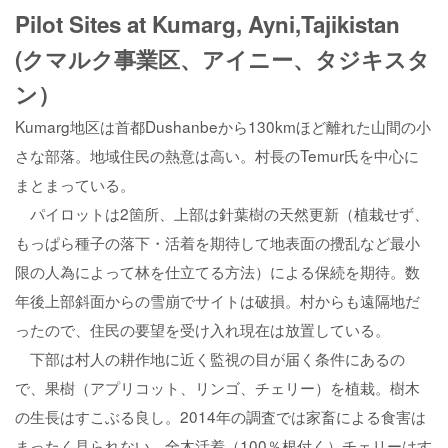
Pilot Sites at Kumarg, Ayni,Tajikistan
(クマルク事業区、アイニー、タジキスタ
ン）
Kumarg地区は首都Dushanbeから130kmほど離れた山間の小
さな部落。地域住民の熱意は高い。村長のTemur氏を中心に
まとまっている。
パイロットは2箇所、上部は針葉樹の天然更新（植栽せず、
もっぱら種子の落下・活着を期待して地表面の攪乱など最小
限の人為によって林を仕立てる方法）による保続を期待。数
年後上部斜面からの雪崩でサイトは破損。村からも遠隔地だ
ったので、住民の要望を受け入れ現在は放置している。
下部は村人の耕作地に近く監視の目が届く条件にあるの
で、果樹（アプリコット、リンゴ、チェリー）を植栽。樹木
の生長はすこぶる良し。2014年の調査では家畜による食害は
まったく見られない。全木活着（100％根付く）チェリーはす