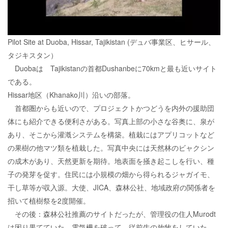
Pilot Site at Duoba, Hissar, Tajikistan (デュバ事業区、ヒサール、
タジキスタン）
Duobaは Tajikistanの首都Dushanbeに70kmと最も近いサイト
である。
Hissar地区（Khanako川）沿いの部落。
首都圏からも近いので、プロジェクトかつどうを内外の援助団
体にも紹介できる便利さがある。写真上部の小さな谷奥に、泉が
あり、そこから灌漑システムを構築。植栽にはアプリコットなど
の果樹の他マツ類を植栽した。写真中央には天然林のビャクシン
の成木があり、天然更新を期待。地表面を掻き起こしを行い、種
子の発芽を促す。住民には小規模の畑から得られるジャガイモ、
干し草等が収入源。大使、JICA、森林公社、地域政府の関係者を
招いて植樹祭を2度開催。
その後：森林公社推薦のサイトだったが、管理役の住人Murodt
は困り果てていた。電気柵を破って、従前牛の放牧をしていた、