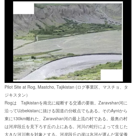
Pilot Site at Rog, Mastcho, Tajikistan (ログ事業区、マスチョ、タ
ジキスタン）
Rogは Tajikistanを南北に縦断する交通の要衝。Zaravshan河に
沿ってUzbekistanに抜ける国道の分岐点でもある。そのAyniから
東に130km離れた、Zaravshan河の最上流の村である。最奥の村
は河岸段丘を見下ろす丘の上にある。河川の蛇行によって生じた
大きな河川敷を対象とする。河岸段丘の崖は氷河が運んだ富栄養