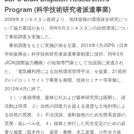
Program (科学技術研究者派遣事業)
2009年タジキスタン政府より、地球規模の環境保全研究につ
いて協力要請があり、同年9月タジキスタンの自然環境につい
て事前調査を実施した。
事前調査をもとに実施計画を立案。2010年1月JSPS（日本
学術振興会）科学技術研究者派遣事業制度に採択。同年3月
JICA(国際協力機構）の短期専門家として当該国に派遣され
た。「電気柵利用による自然環境管理手法」を提案。21箇所
のパイロットサイトで事業を展開。技術セミナー等実施し、
2012年4月に終了。
１）ソ連崩壊後、森林公社および森林研究所は困窮し、諸
活動は停滞。２）自然の回復力を超える過度な土地利用によ
る自然の荒廃、３）不法伐採、過剰放牧のため生態系資源の
荒廃・低レベル化、４）植林と併行した民生安定のための必
要な施業（苗木作り、薬草・養蜂、木工産業、小型水力発