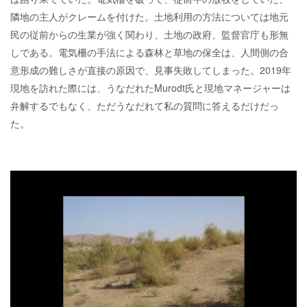
隣地の主人がクレームを付けた。土地利用の方法については地元
民の従前からの生業が強く関わり、土地の政府、監督官庁も形無
しである。電気柵の手法による森林と草地の保全は、人間側の合
意形成の難しさが直接の原因で、見事失敗してしまった。2019年
現地を訪れた際には、うなだれたMurodt氏と現地マネージャーは
弁解するでもなく、ただうなだれて私の質問に答えるだけだっ
た。