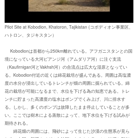
Pilot Site at Kobodion, Khatoron, Tajikistan (コボディオン事業区、
ハトロン、タジキスタン）
Kobodionは首都から250km離れている。アフガニスタンとの国
境になっている大河ピアンジ河（アムダリア河）に注ぐ支流
（Kaufirnigan河とVakhsh河）の合流点は広大な湿原となってい
る。Kobodion付近の近くは綿花栽培が盛んである。周囲は高塩濃
度の水分が浸出しているトレンチが畑の周囲に掘られている。綿
花の栽培が可能になるまで、水位を下げる為の知恵である。トレ
ンチに貯まった高濃度の塩水はポンプでくみ上げ、川に排水す
る。しかし、多くのポンプは故障したまま停止していることが多
い。ここでは樹木による蒸散によって、地下水位を下げる試みが
期待される。
綿花畑の周囲には、飛砂によって生じた沙漠の生態系が見ら