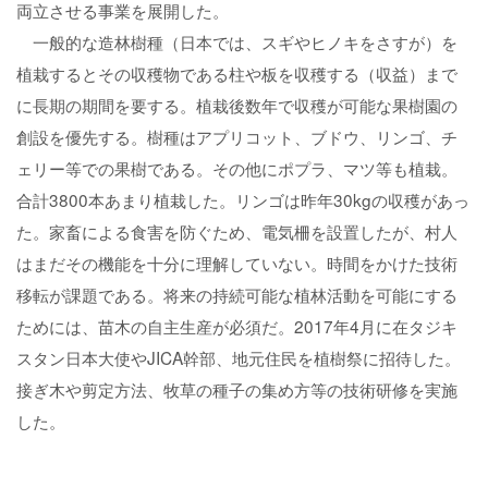
両立させる事業を展開した。
一般的な造林樹種（日本では、スギやヒノキをさすが）を
植栽するとその収穫物である柱や板を収穫する（収益）まで
に長期の期間を要する。植栽後数年で収穫が可能な果樹園の
創設を優先する。樹種はアプリコット、ブドウ、リンゴ、チ
ェリー等での果樹である。その他にポプラ、マツ等も植栽。
合計3800本あまり植栽した。リンゴは昨年30kgの収穫があっ
た。家畜による食害を防ぐため、電気柵を設置したが、村人
はまだその機能を十分に理解していない。時間をかけた技術
移転が課題である。将来の持続可能な植林活動を可能にする
ためには、苗木の自主生産が必須だ。2017年4月に在タジキ
スタン日本大使やJICA幹部、地元住民を植樹祭に招待した。
接ぎ木や剪定方法、牧草の種子の集め方等の技術研修を実施
した。